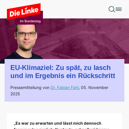
Zum Hauptinhalt springen
EU-Klimaziel: Zu spät, zu lasch
und im Ergebnis ein Rückschritt
Pressemitteilung von
Dr. Fabian Fahl
,
05. November
2025
„Es war zu erwarten und lässt mich dennoch