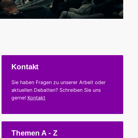
Kontakt
Sie haben Fragen zu unserer Arbeit oder
aktuellen Debatten? Schreiben Sie uns
gerne!
Kontakt
Themen A - Z