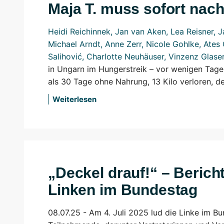
Maja T. muss sofort nac
Heidi Reichinnek
,
Jan van Aken
,
Lea Reisner
,
J
Michael Arndt
,
Anne Zerr
,
Nicole Gohlke
,
Ates 
Salihović
,
Charlotte Neuhäuser
,
Vinzenz Glase
in Ungarn im Hungerstreik – vor wenigen Tage
als 30 Tage ohne Nahrung, 13 Kilo verloren, d
Weiterlesen
„Deckel drauf!“ – Berich
Linken im Bundestag
08.07.25 -
Am 4. Juli 2025 lud die Linke im B