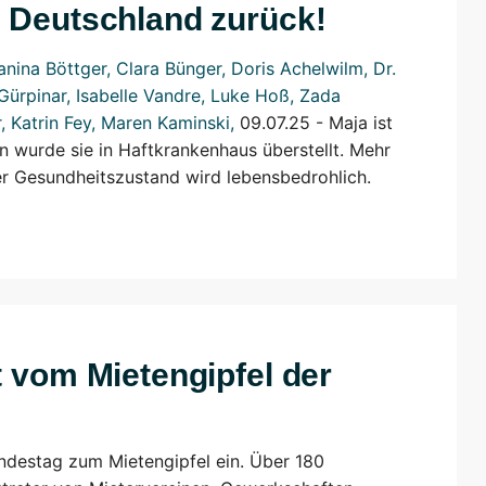
h Deutschland zurück!
anina Böttger
,
Clara Bünger
,
Doris Achelwilm
,
Dr.
Gürpinar
,
Isabelle Vandre
,
Luke Hoß
,
Zada
r
,
Katrin Fey
,
Maren Kaminski
,
09.07.25 -
Maja ist
n wurde sie in Haftkrankenhaus überstellt. Mehr
er Gesundheitszustand wird lebensbedrohlich.
t vom Mietengipfel der
undestag zum Mietengipfel ein. Über 180