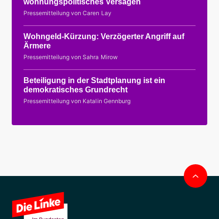
wohnungspolitisches Versagen
Pressemitteilung von Caren Lay
Wohngeld-Kürzung: Verzögerter Angriff auf
Ärmere
Pressemitteilung von Sahra Mirow
Beteiligung in der Stadtplanung ist ein
demokratisches Grundrecht
Pressemitteilung von Katalin Gennburg
Nac
obe