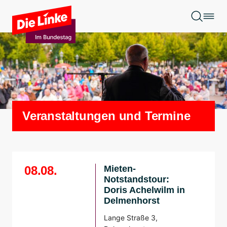
Zum Hauptinhalt springen
Veranstaltungen und Termine
08.08.
Mieten-
Notstandstour:
Doris Achelwilm in
Delmenhorst
Lange Straße 3,