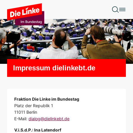
Zum Hauptinhalt springen
Impressum dielinkebt.de
Fraktion Die Linke im Bundestag
Platz der Republik 1
11011 Berlin
E-Mail:
dialog@dielinkebt.de
V.i.S.d.P.: Ina Latendorf