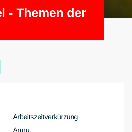
el - Themen der
Arbeitszeitverkürzung
Armut