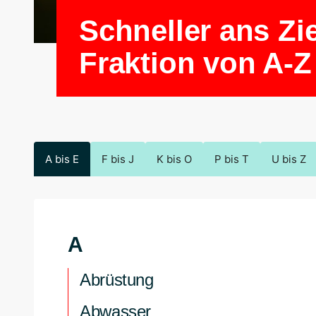
Schneller ans Zi
Fraktion von A-Z
A bis E
F bis J
K bis O
P bis T
U bis Z
A
Abrüstung
Abwasser