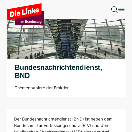
Zum Hauptinhalt springen
Bundesnachrichtendienst,
BND
Themenpapiere der Fraktion
Der Bundesnachrichtendienst (BND) ist neben dem
Bundesamt für Verfassungsschutz (BfV) und dem
Militärischen Abschirmdienst (MAD) einer der drei