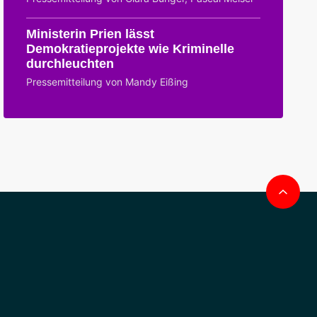
Ministerin Prien lässt
Demokratieprojekte wie Kriminelle
durchleuchten
Pressemitteilung von Mandy Eißing
Na
obe