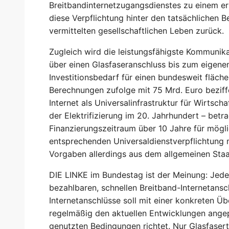
Breitbandinternetzugangsdienstes zu einem er
diese Verpflichtung hinter den tatsächlichen B
vermittelten gesellschaftlichen Leben zurück.
Zugleich wird die leistungsfähigste Kommunikat
über einen Glasfaseranschluss bis zum eigen
Investitionsbedarf für einen bundesweit fläc
Berechnungen zufolge mit 75 Mrd. Euro bezif
Internet als Universalinfrastruktur für Wirtscha
der Elektrifizierung im 20. Jahrhundert – bet
Finanzierungszeitraum über 10 Jahre für möglic
entsprechenden Universaldienstverpflichtung 
Vorgaben allerdings aus dem allgemeinen Sta
DIE LINKE im Bundestag ist der Meinung: Jede
bezahlbaren, schnellen Breitband-Internetansc
Internetanschlüsse soll mit einer konkreten Ü
regelmäßig den aktuellen Entwicklungen angep
genutzten Bedingungen richtet. Nur Glasfasert