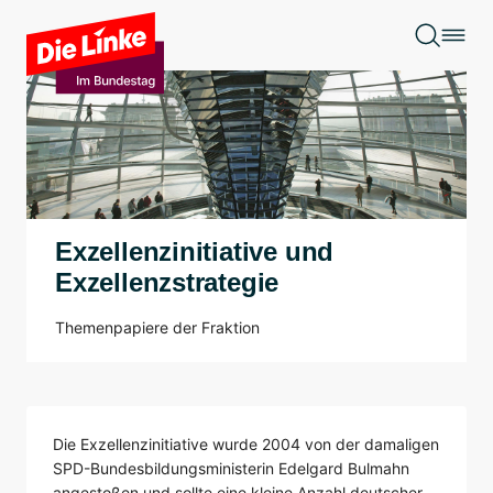
Zum Hauptinhalt springen
Exzellenzinitiative und
Exzellenzstrategie
Themenpapiere der Fraktion
Die Exzellenzinitiative wurde 2004 von der damaligen
SPD-Bundesbildungsministerin Edelgard Bulmahn
angestoßen und sollte eine kleine Anzahl deutscher