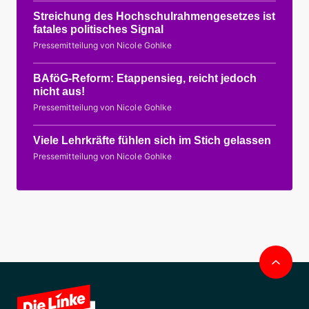
Streichung des Hochschulrahmengesetzes ist
fatales politisches Signal
Pressemitteilung von Nicole Gohlke
BAföG-Reform: Etappensieg, reicht jedoch
nicht aus!
Pressemitteilung von Nicole Gohlke
Viele Lehrkräfte fühlen sich im Stich gelassen
Pressemitteilung von Nicole Gohlke
Nac
obe