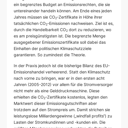
ein begrenztes Budget an Emissionsrechten, die sie
untereinander handeln können. Am Ende eines jeden
Jahres müssen sie CO
-Zertifikate in Höhe ihrer
2
tatsächlichen CO
-Emissionen nachweisen. Ziel ist es,
2
durch die Handelbarkeit CO
dort zu reduzieren, wo
2
es am preisgünstigsten ist. Die begrenzte Menge
ausgegebener Emissionszertifikate soll dabei das
Einhalten der politischen Klimaschutzziele
garantieren. So zumindest die Theorie.
In der Praxis jedoch ist die bisherige Bilanz des EU-
Emissionshandel verheerend. Statt den Klimaschutz
nach vorne zu bringen, war er in den ersten acht
Jahren (2005-2012) vor allem für die Stromversorger
nicht mehr als eine Gelddruckmaschine. Diese
erhielten die CO
-Zertifikate kostenlos, legten den
2
Marktwert dieser Emissionsgutschriften aber
trotzdem auf den Strompreis um. Damit strichen sie
leistungslose Milliardengewinne („windfall profits“) zu
Lasten der Stromkundinnen und -kunden ein. Die