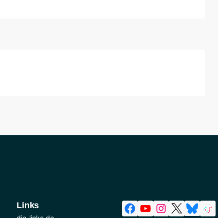
Links
die-linke.de