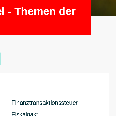
el - Themen der
Finanztransaktionssteuer
Fiskalpakt