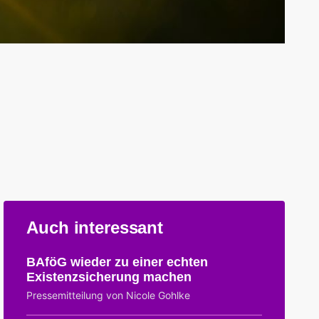
Auch interessant
BAföG wieder zu einer echten
Existenzsicherung machen
Pressemitteilung von Nicole Gohlke