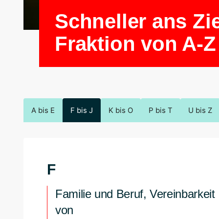
Schneller ans Zi
Fraktion von A-Z
A bis E
F bis J
K bis O
P bis T
U bis Z
F
Familie und Beruf, Vereinbarkeit
von