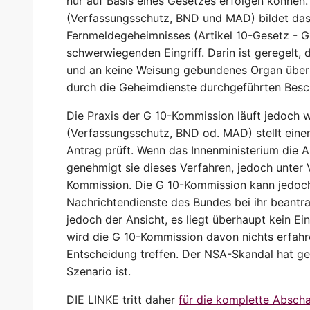
nur auf Basis eines Gesetzes erfolgen können.
(Verfassungsschutz, BND und MAD) bildet das
Fernmeldegeheimnisses (Artikel 10-Gesetz - G 
schwerwiegenden Eingriff. Darin ist geregelt,
und an keine Weisung gebundenes Organ über 
durch die Geheimdienste durchgeführten Bes
Die Praxis der G 10-Kommission läuft jedoch w
(Verfassungsschutz, BND od. MAD) stellt eine
Antrag prüft. Wenn das Innenministerium die A
genehmigt sie dieses Verfahren, jedoch unter
Kommission. Die G 10-Kommission kann jedoch
Nachrichtendienste des Bundes bei ihr beantr
jedoch der Ansicht, es liegt überhaupt kein Ein
wird die G 10-Kommission davon nichts erfah
Entscheidung treffen. Der NSA-Skandal hat gez
Szenario ist.
DIE LINKE tritt daher
für die komplette Absch