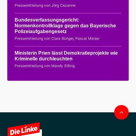
Pressemitteilung von Jörg Cezanne
Bundesverfassungsgericht:
Normenkontrollklage gegen das Bayerische
Polizeiaufgabengesetz
Pressemitteilung von Clara Bünger, Pascal Meiser
Ministerin Prien lässt Demokratieprojekte wie
Kriminelle durchleuchten
Pressemitteilung von Mandy Eißing
Nac
obe