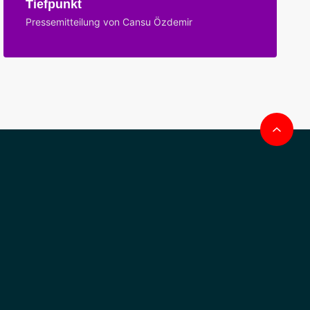
Tiefpunkt
Pressemitteilung von Cansu Özdemir
Na
obe