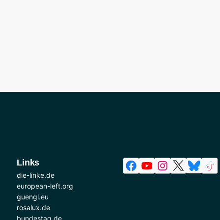
Links
die-linke.de
european-left.org
guengl.eu
rosalux.de
bundestag.de