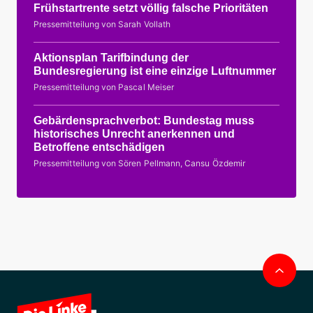
Frühstartrente setzt völlig falsche Prioritäten
Pressemitteilung von Sarah Vollath
Aktionsplan Tarifbindung der
Bundesregierung ist eine einzige Luftnummer
Pressemitteilung von Pascal Meiser
Gebärdensprachverbot: Bundestag muss
historisches Unrecht anerkennen und
Betroffene entschädigen
Pressemitteilung von Sören Pellmann, Cansu Özdemir
Nac
obe