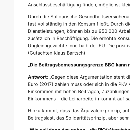
Anschlussbeschäftigung finden, möglichst klein
Durch die Solidarische Gesundheitsversicher
fast vollständig in den Konsum fließt. Durch d
Dienstleistungen, können bis zu 950.000 Arb
zusätzlich in Beschäftigung. Die erhöhte Kon
Ungleichgewichte innerhalb der EU. Die positiv
(Gutachten Klaus Bartsch)
„Die Beitragsbemessungsgrenze BBG kann ni
Antwort
: „Gegen diese Argumentation steht di
Euro (2017) zahlen muss oder sich in die PKV
Einkommen mit hohen Beiträgen, Zuzahlungen u
Einkommens – die Leiharbeiterin kommt auf sa
Hinzu kommt, dass das Äquivalenzprinzip, auf 
Beitragslast, das Solidaritätsprinzip, aber sehr
„Wie soll denn das gehen – die PKV-Versich