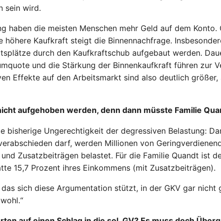
 sein wird.
ung haben die meisten Menschen mehr Geld auf dem Konto. 
ie höhere Kaufkraft steigt die Binnennachfrage. Insbesonder
eitsplätze durch den Kaufkraftschub aufgebaut werden. D
sumquote und die Stärkung der Binnenkaufkraft führen zur 
en Effekte auf den Arbeitsmarkt sind also deutlich größer,
cht aufgehoben werden, denn dann müsste Familie Quand
e bisherige Ungerechtigkeit der degressiven Belastung: Da
 verabschieden darf, werden Millionen von Geringverdienend
nd Zusatzbeiträgen belastet. Für die Familie Quandt ist d
tte 15,7 Prozent ihres Einkommens (mit Zusatzbeiträgen).
das sich diese Argumentation stützt, in der GKV gar nicht 
 wohl.“
erten auf einen Schlag in die sol. GV? Es muss doch Übe