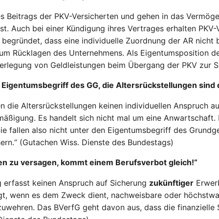
 des Beitrags der PKV-Versicherten und gehen in das Vermö
st. Auch bei einer Kündigung ihres Vertrages erhalten PKV-
 begründet, dass eine individuelle Zuordnung der AR nicht b
rn um Rücklagen des Unternehmens. Als Eigentumsposition 
uferlegung von Geldleistungen beim Übergang der PKV zur So
m Eigentumsbegriff des GG, die Altersrückstellungen sind
 die Altersrückstellungen keinen individuellen Anspruch 
mäßigung. Es handelt sich nicht mal um eine Anwartschaft.
ie fallen also nicht unter den Eigentumsbegriff des Grundg
chern.“ (Gutachen Wiss. Dienste des Bundestags)
en zu versagen, kommt einem Berufsverbot gleich!“
g erfasst keinen Anspruch auf Sicherung
zukünftiger
Erwerb
igt, wenn es dem Zweck dient, nachweisbare oder höchstwa
uwehren. Das BVerfG geht davon aus, dass die finanzielle S