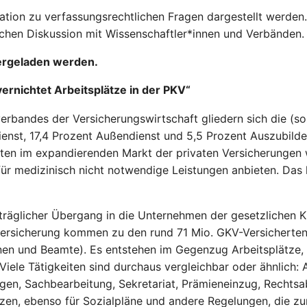
tion zu verfassungsrechtlichen Fragen dargestellt werden.
schen Diskussion mit Wissenschaftler*innen und Verbänden.
ergeladen werden.
ernichtet Arbeitsplätze in der PKV“
erbandes der Versicherungswirtschaft gliedern sich die (soz
dienst, 17,4 Prozent Außendienst und 5,5 Prozent Auszubild
igten im expandierenden Markt der privaten Versicherunge
r medizinisch nicht notwendige Leistungen anbieten. Das he
erträglicher Übergang in die Unternehmen der gesetzlichen
versicherung kommen zu den rund 71 Mio. GKV-Versicherten 
nnen und Beamte). Es entstehen im Gegenzug Arbeitsplätze,
Viele Tätigkeiten sind durchaus vergleichbar oder ähnlich:
ngen, Sachbearbeitung, Sekretariat, Prämieneinzug, Rechtsa
n, ebenso für Sozialpläne und andere Regelungen, die zum 