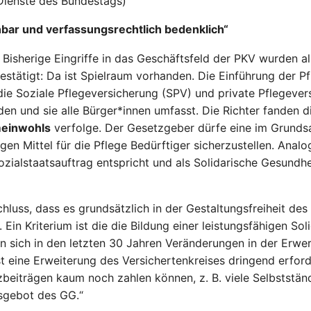
 Dienste des Bundestags)
nbar und verfassungsrechtlich bedenklich“
el. Bisherige Eingriffe in das Geschäftsfeld der PKV wurden
stätigt: Da ist Spielraum vorhanden. Die Einführung der Pf
 die Soziale Pflegeversicherung (SPV) und private Pflegever
den und sie alle Bürger*innen umfasst. Die Richter fanden d
meinwohls
verfolge. Der Gesetzgeber dürfe eine im Grunds
en Mittel für die Pflege Bedürftiger sicherzustellen. Anal
ialstaatsauftrag entspricht und als Solidarische Gesundhe
ss, dass es grundsätzlich in der Gestaltungsfreiheit des 
Ein Kriterium ist die die Bildung einer leistungsfähigen Sol
sich in den letzten 30 Jahren Veränderungen in der Erwer
st eine Erweiterung des Versichertenkreises dringend erfor
beiträgen kaum noch zahlen können, z. B. viele Selbstständ
sgebot des GG.“