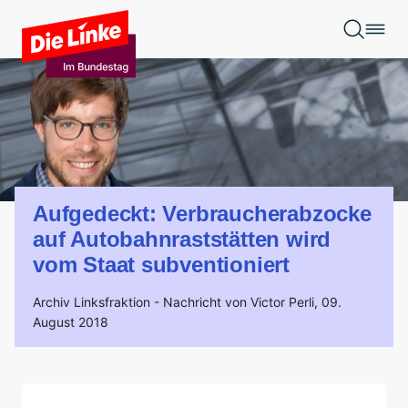
Zum Hauptinhalt springen
Aufgedeckt: Verbraucherabzocke
auf Autobahnraststätten wird
vom Staat subventioniert
Archiv Linksfraktion -
Nachricht von Victor Perli,
09.
August 2018