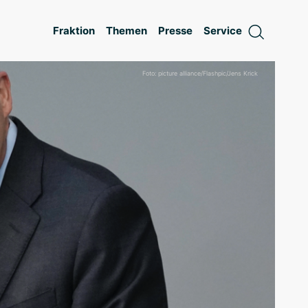
Fraktion
Themen
Presse
Service
Foto: picture alliance/Flashpic/Jens Krick