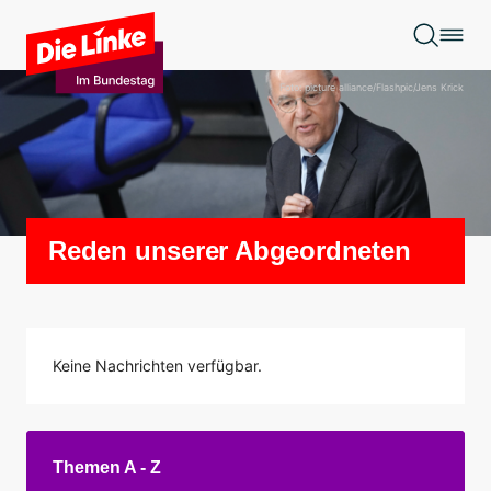
Zum Hauptinhalt springen
Foto: picture alliance/Flashpic/Jens Krick
Reden unserer Abgeordneten
Keine Nachrichten verfügbar.
Themen A - Z