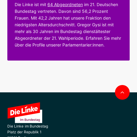
Die Linke ist mit
64 Abgeordneten
im 21. Deutschen
Bundestag vertreten. Davon sind 56,2 Prozent
Frauen. Mit 42,2 Jahren hat unsere Fraktion den
niedrigsten Altersdurchschnitt. Gregor Gysi ist mit
mehr als 30 Jahren im Bundestag dienstältester
Abgeordneter der 21. Wahlperiode. Erfahren Sie mehr
über die Profile unserer Parlamentarier:innen.
Nac
obe
Die Linke im Bundestag
Platz der Republik 1