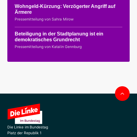
Wohngeld-Kürzung: Verzögerter Angriff auf
Ärmere
Pressemitteilung von Sahra Mirow
Beteiligung in der Stadtplanung ist ein
demokratisches Grundrecht
Pressemitteilung von Katalin Gennburg
Nac
obe
Die Linke im Bundestag
Platz der Republik 1