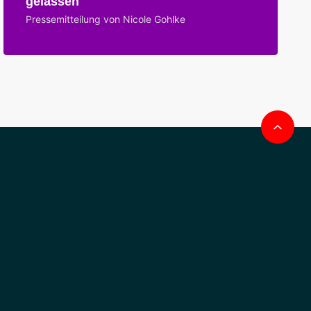
gelassen
Pressemitteilung von Nicole Gohlke
Na
obe