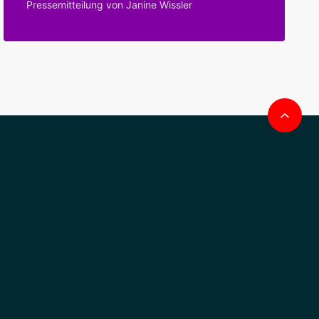
Pressemitteilung von Janine Wissler
Na
obe