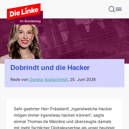
Zum Hauptinhalt springen
Dobrindt und die Hacker
Rede von
Donata Vogtschmidt
,
25. Juni 2026
Sehr geehrter Herr Präsident! „Irgendwelche Hacker
mögen immer irgendwas hacken können“, sagte
einmal Thomas de Maizière und überzeugte damals
mit mehr fachlicher Digitalexpertise als unser heutiger