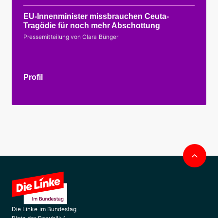
EU-Innenminister missbrauchen Ceuta-
Tragödie für noch mehr Abschottung
Pressemitteilung von Clara Bünger
Profil
Nac
obe
Die Linke im Bundestag