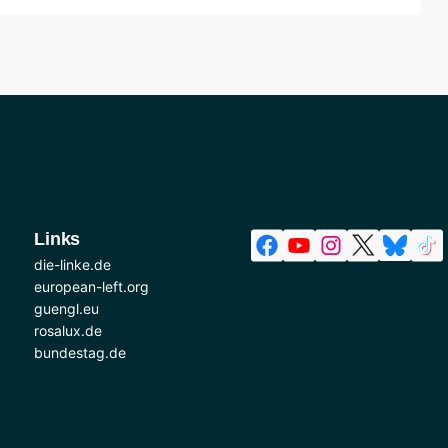
Links
die-linke.de
european-left.org
guengl.eu
rosalux.de
bundestag.de