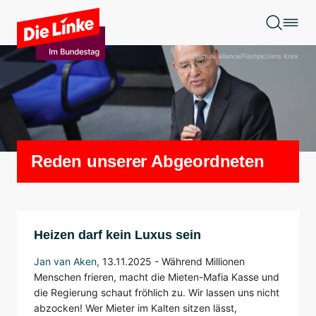
Zum Hauptinhalt springen
Foto: picture alliance/Flashpic/Jens Krick
Reden unserer Abgeordneten
Heizen darf kein Luxus sein
Jan van Aken
,
13.11.2025 - Während Millionen
Menschen frieren, macht die Mieten-Mafia Kasse und
die Regierung schaut fröhlich zu. Wir lassen uns nicht
abzocken! Wer Mieter im Kalten sitzen lässt,