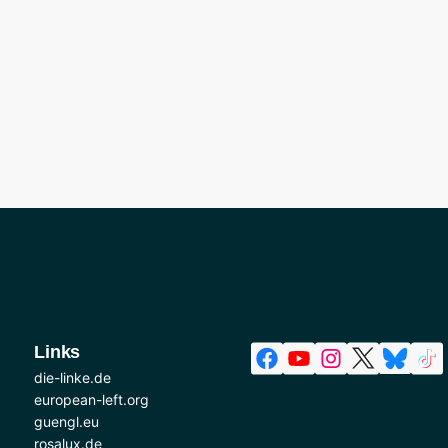
Links
die-linke.de
european-left.org
guengl.eu
rosalux.de