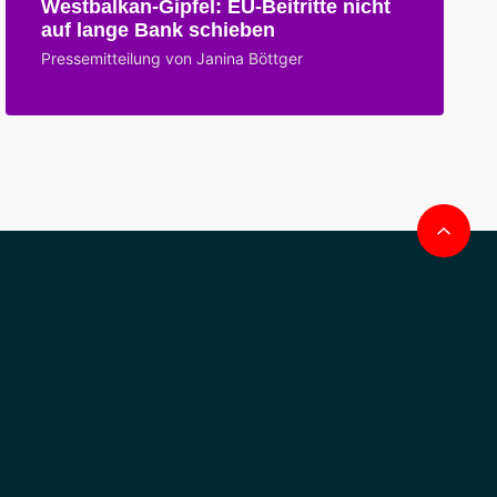
Westbalkan-Gipfel: EU-Beitritte nicht
auf lange Bank schieben
Pressemitteilung von Janina Böttger
Na
obe