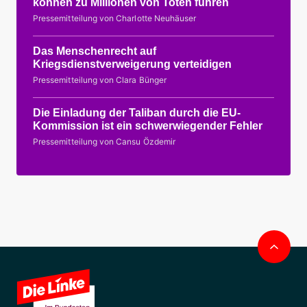
können zu Millionen von Toten führen
Pressemitteilung von Charlotte Neuhäuser
Das Menschenrecht auf
Kriegsdienstverweigerung verteidigen
Pressemitteilung von Clara Bünger
Die Einladung der Taliban durch die EU-
Kommission ist ein schwerwiegender Fehler
Pressemitteilung von Cansu Özdemir
Nac
obe