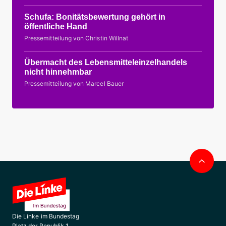
Schufa: Bonitätsbewertung gehört in
öffentliche Hand
Pressemitteilung von Christin Willnat
Übermacht des Lebensmitteleinzelhandels
nicht hinnehmbar
Pressemitteilung von Marcel Bauer
Nac
obe
Die Linke im Bundestag
Platz der Republik 1