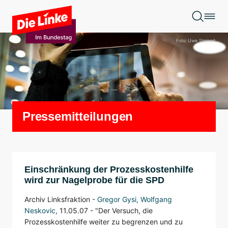
Zum Hauptinhalt springen
Foto: Uwe Steinert
Pressemitteilungen
Einschränkung der Prozesskostenhilfe
wird zur Nagelprobe für die SPD
Archiv Linksfraktion -
Gregor Gysi
, Wolfgang
Neskovic,
11.05.07 -
"Der Versuch, die
Prozesskostenhilfe weiter zu begrenzen und zu