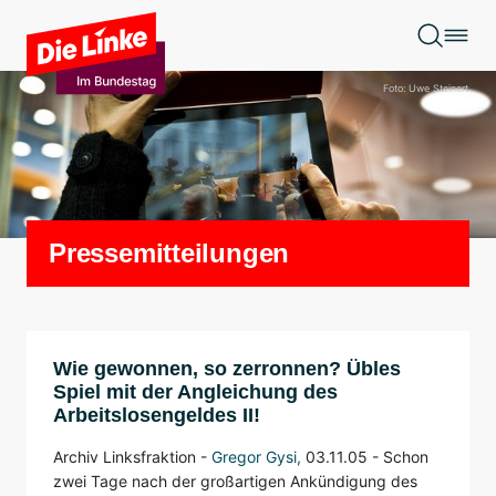
Zum Hauptinhalt springen
Foto: Uwe Steinert
Pressemitteilungen
Wie gewonnen, so zerronnen? Übles
Spiel mit der Angleichung des
Arbeitslosengeldes II!
Archiv Linksfraktion -
Gregor Gysi
,
03.11.05 -
Schon
zwei Tage nach der großartigen Ankündigung des