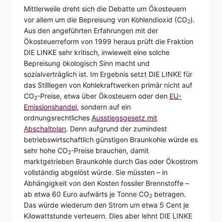
Mittlerweile dreht sich die Debatte um Ökosteuern
vor allem um die Bepreisung von Kohlendioxid (CO
).
2
Aus den angeführten Erfahrungen mit der
Ökosteuerreform von 1999 heraus prüft die Fraktion
DIE LINKE sehr kritisch, inwieweit eine solche
Bepreisung ökologisch Sinn macht und
sozialverträglich ist. Im Ergebnis setzt DIE LINKE für
das Stilllegen von Kohlekraftwerken primär nicht auf
CO
-Preise, etwa über Ökosteuern oder den
EU-
2
Emissionshandel
, sondern auf ein
ordnungsrechtliches
Ausstiegsgesetz mit
Abschaltplan
. Denn aufgrund der zumindest
betriebswirtschaftlich günstigen Braunkohle würde es
sehr hohe CO
-Preise brauchen, damit
2
marktgetrieben Braunkohle durch Gas oder Ökostrom
vollständig abgelöst würde. Sie müssten – in
Abhängigkeit von den Kosten fossiler Brennstoffe –
ab etwa 60 Euro aufwärts je Tonne CO
betragen.
2
Das würde wiederum den Strom um etwa 5 Cent je
Kilowattstunde verteuern. Dies aber lehnt DIE LINKE