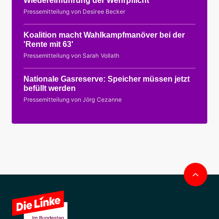
Wiedereinführung der Wehrpflicht
Pressemitteilung von Desiree Becker
Koalition macht Wahlkampfmanöver bei der
'Rente mit 63'
Pressemitteilung von Sarah Vollath
Nationale Gasreserve: Speicher müssen jetzt
befüllt werden
Pressemitteilung von Jörg Cezanne
Nac
obe