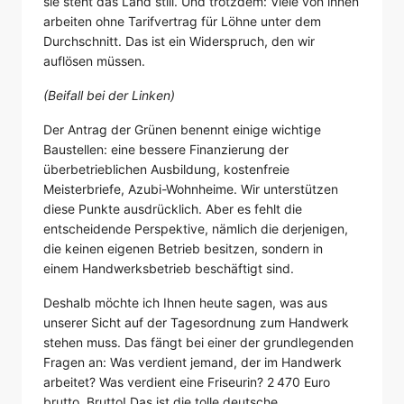
sie steht das Land still. Und trotzdem: Viele von ihnen
arbeiten ohne Tarifvertrag für Löhne unter dem
Durchschnitt. Das ist ein Widerspruch, den wir
auflösen müssen.
(Beifall bei der Linken)
Der Antrag der Grünen benennt einige wichtige
Baustellen: eine bessere Finanzierung der
überbetrieblichen Ausbildung, kostenfreie
Meisterbriefe, Azubi-Wohnheime. Wir unterstützen
diese Punkte ausdrücklich. Aber es fehlt die
entscheidende Perspektive, nämlich die derjenigen,
die keinen eigenen Betrieb besitzen, sondern in
einem Handwerksbetrieb beschäftigt sind.
Deshalb möchte ich Ihnen heute sagen, was aus
unserer Sicht auf der Tagesordnung zum Handwerk
stehen muss. Das fängt bei einer der grundlegenden
Fragen an: Was verdient jemand, der im Handwerk
arbeitet? Was verdient eine Friseurin? 2 470 Euro
brutto. Brutto! Das ist die tolle deutsche