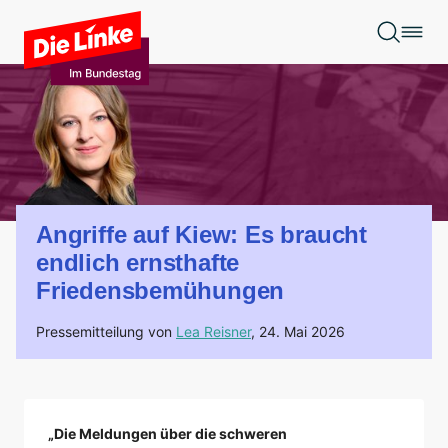
Zum Hauptinhalt springen
Angriffe auf Kiew: Es braucht
endlich ernsthafte
Friedensbemühungen
Pressemitteilung von
Lea Reisner
,
24. Mai 2026
„Die Meldungen über die schweren