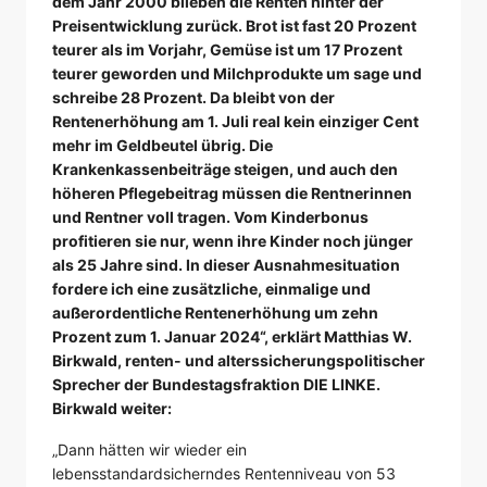
dem Jahr 2000 blieben die Renten hinter der
Preisentwicklung zurück. Brot ist fast 20 Prozent
teurer als im Vorjahr, Gemüse ist um 17 Prozent
teurer geworden und Milchprodukte um sage und
schreibe 28 Prozent. Da bleibt von der
Rentenerhöhung am 1. Juli real kein einziger Cent
mehr im Geldbeutel übrig. Die
Krankenkassenbeiträge steigen, und auch den
höheren Pflegebeitrag müssen die Rentnerinnen
und Rentner voll tragen. Vom Kinderbonus
profitieren sie nur, wenn ihre Kinder noch jünger
als 25 Jahre sind. In dieser Ausnahmesituation
fordere ich eine zusätzliche, einmalige und
außerordentliche Rentenerhöhung um zehn
Prozent zum 1. Januar 2024“, erklärt Matthias W.
Birkwald, renten- und alterssicherungspolitischer
Sprecher der Bundestagsfraktion DIE LINKE.
Birkwald weiter:
„Dann hätten wir wieder ein
lebensstandardsicherndes Rentenniveau von 53