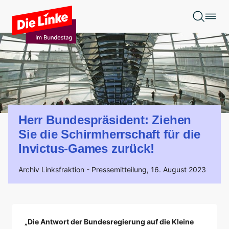
Zum Hauptinhalt springen
Herr Bundespräsident: Ziehen
Sie die Schirmherrschaft für die
Invictus-Games zurück!
Archiv Linksfraktion -
Pressemitteilung,
16. August 2023
„Die Antwort der Bundesregierung auf die Kleine