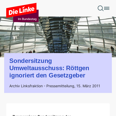
Zum Hauptinhalt springen
Sondersitzung
Umweltausschuss: Röttgen
ignoriert den Gesetzgeber
Archiv Linksfraktion -
Pressemitteilung,
15. März 2011