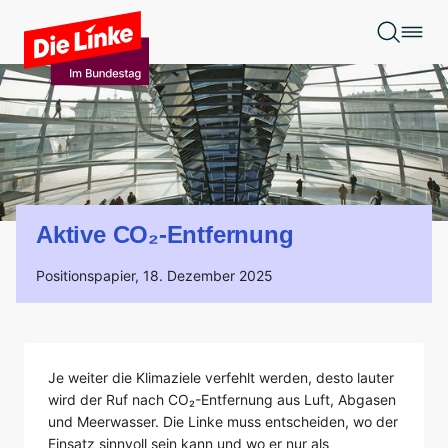
Zum Hauptinhalt springen
Aktive CO₂-Entfernung
Positionspapier,
18. Dezember 2025
Je weiter die Klimaziele verfehlt werden, desto lauter
wird der Ruf nach CO₂-Entfernung aus Luft, Abgasen
und Meerwasser. Die Linke muss entscheiden, wo der
Einsatz sinnvoll sein kann und wo er nur als