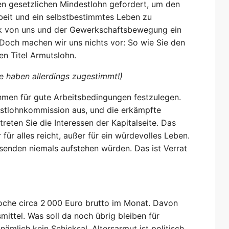
en gesetzlichen Mindestlohn gefordert, um den
beit und ein selbstbestimmtes Leben zu
ck von uns und der Gewerkschaftsbewegung ein
. Doch machen wir uns nichts vor: So wie Sie den
en Titel Armutslohn.
Sie haben allerdings zugestimmt!)
Rahmen für gute Arbeitsbedingungen festzulegen.
estlohnkommission aus, und die erkämpfte
rtreten Sie die Interessen der Kapitalseite. Das
für alles reicht, außer für ein würdevolles Leben.
senden niemals aufstehen würden. Das ist Verrat
oche circa 2 000 Euro brutto im Monat. Davon
ittel. Was soll da noch übrig bleiben für
 nämlich kein Schicksal, Altersarmut ist politisch