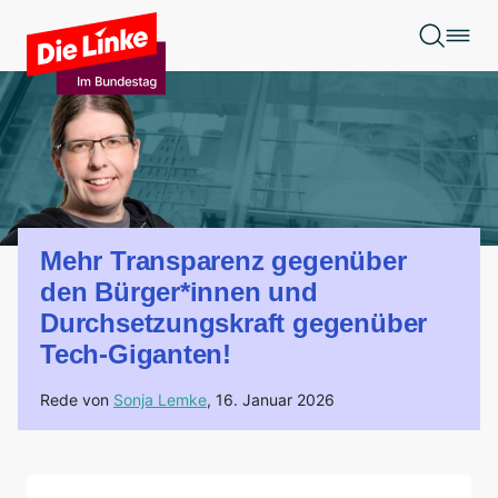
Zum Hauptinhalt springen
Mehr Transparenz gegenüber
den Bürger*innen und
Durchsetzungskraft gegenüber
Tech-Giganten!
Rede von
Sonja Lemke
,
16. Januar 2026