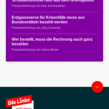
Schuldenbremse raus aus dem Grundgesetz
Pressemitteilung von Ines Schwerdtner
Erdgasreserve für Krisenfälle muss aus
Bundesmitteln bezahlt werden
Pressemitteilung von Jörg Cezanne
Wer bestellt, muss die Rechnung auch ganz
bezahlen
Pressemitteilung von Sahra Mirow
Nac
obe