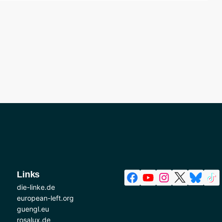
Links
die-linke.de
european-left.org
guengl.eu
rosalux.de