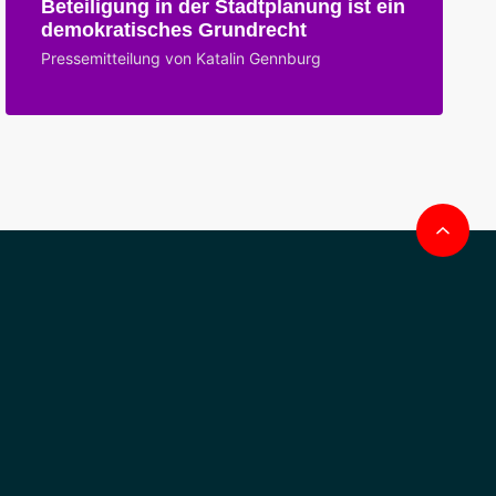
Beteiligung in der Stadtplanung ist ein
demokratisches Grundrecht
Pressemitteilung von Katalin Gennburg
Na
obe