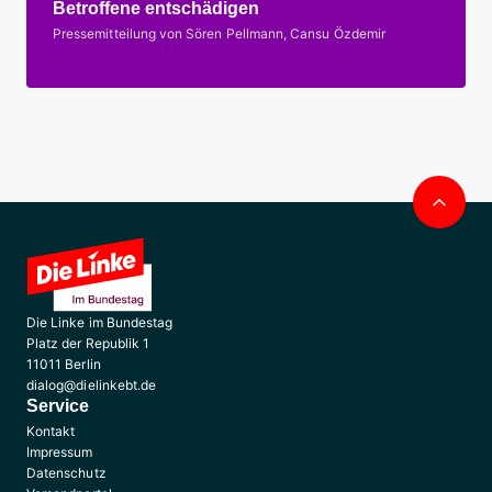
Betroffene entschädigen
Pressemitteilung von Sören Pellmann, Cansu Özdemir
Nac
obe
Die Linke im Bundestag
Platz der Republik 1
11011 Berlin
dialog@dielinkebt.de
Service
Kontakt
Impressum
Datenschutz