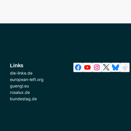
Links
die-linke.de
european-left.org
guengl.eu
rosalux.de
bundestag.de