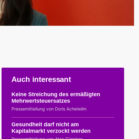
Auch interessant
Keine Streichung des ermäßigten
Mehrwertsteuersatzes
Pressemitteilung von Doris Achelwilm
Gesundheit darf nicht am
Kapitalmarkt verzockt werden
Pressemitteilung von Ates Gürpinar