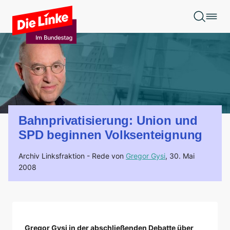
Zum Hauptinhalt springen
Bahnprivatisierung: Union und
SPD beginnen Volksenteignung
Archiv Linksfraktion -
Rede von
Gregor Gysi
,
30. Mai
2008
Gregor Gysi in der abschließenden Debatte über