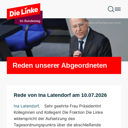
Zum Hauptinhalt springen
Foto: picture alliance/Flashpic/Jens Krick
Reden unserer Abgeordneten
Rede von Ina Latendorf am 10.07.2026
Ina Latendorf
,
Sehr geehrte Frau Präsidentin!
Kolleginnen und Kollegen! Die Fraktion Die Linke
widerspricht der Aufsetzung des
Tagesordnungspunkts über die abschließende