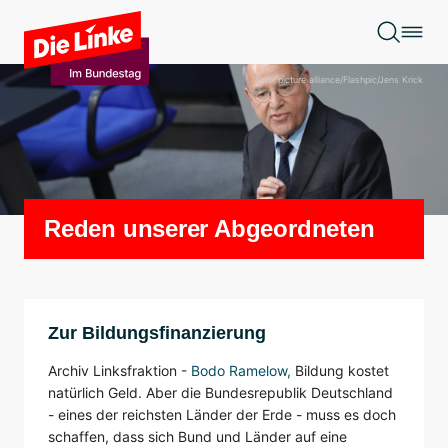
Zum Hauptinhalt springen
Foto: picture alliance/Flashpic/Jens Krick
Reden unserer Abgeordneten
Zur Bildungsfinanzierung
Archiv Linksfraktion -
Bodo Ramelow
,
Bildung kostet
natürlich Geld. Aber die Bundesrepublik Deutschland
- eines der reichsten Länder der Erde - muss es doch
schaffen, dass sich Bund und Länder auf eine