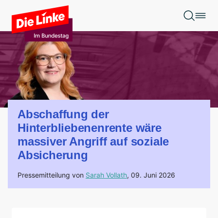
Zum Hauptinhalt springen
Abschaffung der
Hinterbliebenenrente wäre
massiver Angriff auf soziale
Absicherung
Pressemitteilung von
Sarah Vollath
,
09. Juni 2026